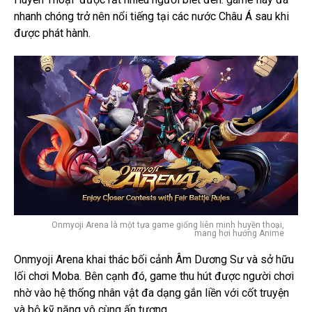
nhanh chóng trở nên nổi tiếng tại các nước Châu Á sau khi
được phát hành.
Onmyoji Arena là một tựa game giống liên minh huyền thoại,
mang hơi hướng Anime
Onmyoji Arena khai thác bối cảnh Âm Dương Sư và sở hữu
lối chơi Moba.
Bên cạnh đó
, game thu hút được người chơi
nhờ vào hệ thống nhân vật đa dạng gắn liền với cốt truyện
và bộ kỹ năng vô cùng ấn tượng.