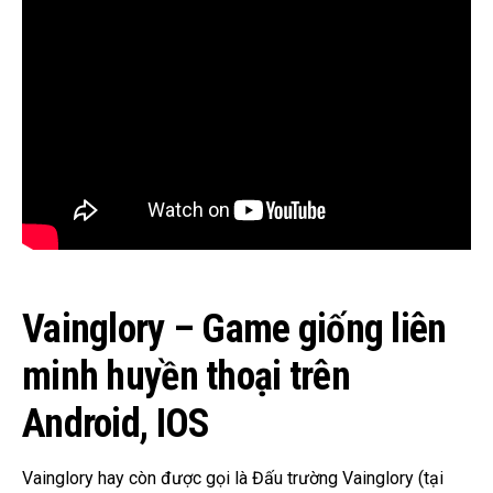
Vainglory – Game giống liên
minh huyền thoại trên
Android, IOS
Vainglory hay còn được gọi là Đấu trường Vainglory (tại