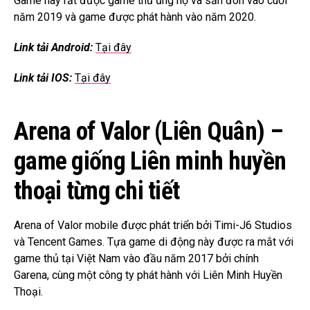
Game này rất được game thủ ủng hộ và săn đón vào cuối
năm 2019 và game được phát hành vào năm 2020.
Link tải Android:
Tại đây
Link tải IOS:
Tại đây
Arena of Valor (Liên Quân) –
game giống Liên minh huyền
thoại từng chi tiết
Arena of Valor mobile được phát triển bởi Timi-J6 Studios
và Tencent Games. Tựa game di động này được ra mắt với
game thủ tại Việt Nam vào đầu năm 2017 bởi chính
Garena, cùng một công ty phát hành với Liên Minh Huyền
Thoại.