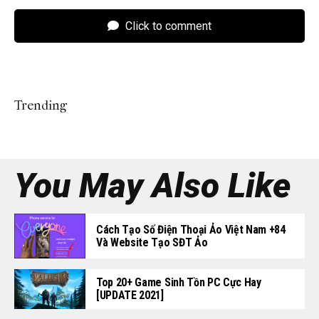
Click to comment
Trending
You May Also Like
Cách Tạo Số Điện Thoại Ảo Việt Nam +84
Và Website Tạo SĐT Ảo
Top 20+ Game Sinh Tồn PC Cực Hay
[UPDATE 2021]