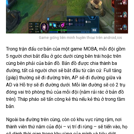
Game giống liên minh huyền thoại trên android,ios
Trong trận đấu cơ bản của một game MOBA, mỗi đội gồm
5 người chơi bắt đầu ở góc dưới cùng bên trái hoặc trên
cùng bên phải của bản đồ. Bản đồ được chia thành ba
đường, tất cả người chơi sẽ bắt đầu từ căn cứ. Full tăng
(giáp) thường sẽ đi đường trên, AP sẽ đi đường giữa và
AD và Hỗ trợ sẽ đi đường dưới. Mỗi làn đường sẽ có 2 trụ
đóng vai trò phòng thủ của mỗi đội (nằm rải rác ở bản đồ
trên). Tháp pháo sẽ tấn công kẻ thù nếu kẻ thù ở trong tầm
bắn.
Ngoài ba đường trên cùng, còn có khu vực rừng rậm, nơi
thành viên thứ năm của đội – vị trí đi rừng – sẽ tiến vào, họ
sẽ dành thời gian trong khu rừng của mình và tiêu diệt