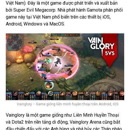
Việt Nam).
Đây là một game được phát triển và xuất bản
bởi Super Evil Megacorp.
Nhà phát hành Gamota phân phối
game này tại Việt Nam phổ biến trên các thiết bị iOS,
Android, Windows và MacOS.
Vainglory – Game giống liên minh huyền thoại trên Android, IOS
Vainglory l
à một game giống như Liên Minh Huyền Thoại
và Dota2 trên nền tảng di động, Vainglory Arena cũng bắt
đầu chiến đấu với các Anh hùng và phá hủy các Tháp pháo