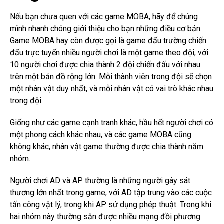
Nếu bạn chưa quen với các game MOBA, hãy để chúng
mình nhanh chóng giới thiệu cho bạn những điều cơ bản.
Game MOBA hay còn được gọi là game đấu trường chiến
đấu trực tuyến nhiều người chơi là một game theo đội, với
10 người chơi được chia thành 2 đội chiến đấu với nhau
trên một bản đồ rộng lớn. Mỗi thành viên trong đội sẽ chọn
một nhân vật duy nhất, và mỗi nhân vật có vai trò khác nhau
trong đội.
Giống như các game cạnh tranh khác, hầu hết người chơi có
một phong cách khác nhau, và các game MOBA cũng
không khác, nhân vật game thường được chia thành năm
nhóm.
Người chơi AD và AP thường là những người gây sát
thương lớn nhất trong game, với AD tập trung vào các cuộc
tấn công vật lý, trong khi AP sử dụng phép thuật. Trong khi
hai nhóm này thường săn được nhiều mạng đồi phương