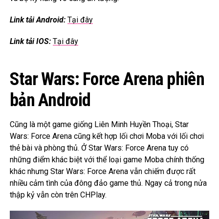
Link tải Android:
Tại đây
Link tải IOS:
Tại đây
Star Wars: Force Arena phiên
bản Android
Cũng là một game giống Liên Minh Huyền Thoại, Star
Wars: Force Arena cũng kết hợp lối chơi Moba với lối chơi
thẻ bài và phòng thủ.
Ở
Star Wars: Force Arena tuy có
những
điểm khác biệt với thể loại game Moba chính thống
khác nhưng Star Wars: Force Arena vẫn chiếm được rất
nhiều cảm tình của đông đảo game thủ.
Ngay cả trong nửa
thập kỷ vẫn còn trên CHPlay.