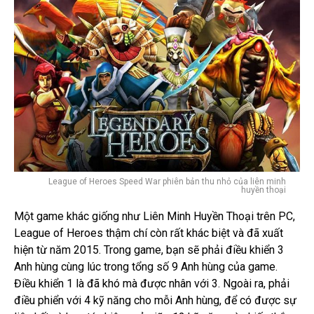
League of Heroes Speed ​​War phiên bản thu nhỏ của liên minh
huyền thoại
Một game khác giống như Liên Minh Huyền Thoại trên PC,
League of Heroes
thậm chí còn rất khác biệt và đã xuất
hiện từ năm 2015. Trong game, bạn sẽ phải điều khiển 3
Anh hùng cùng lúc trong tổng số 9 Anh hùng của game.
Điều khiển 1 là đã khó mà được nhân với 3. Ngoài ra, phải
điều phiển với 4 kỹ năng cho mỗi Anh hùng, đ
ể có được sự