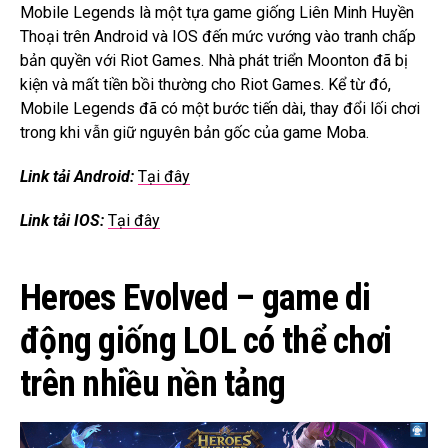
Mobile Legends là một tựa game giống Liên Minh Huyền
Thoại trên Android và IOS đến mức vướng vào tranh chấp
bản quyền với Riot Games.
Nhà phát triển Moonton đã bị
kiện và mất tiền bồi thường cho Riot Games.
Kể từ đó,
Mobile Legends đã có một bước tiến dài, thay đổi lối chơi
trong khi vẫn giữ nguyên bản gốc của game Moba.
Link tải Android:
Tại đây
Link tải IOS:
Tại đây
Heroes Evolved – game di
động giống LOL có thể chơi
trên nhiều nền tảng