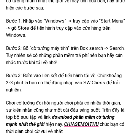
cờ tướng mạnh nhất thế giới về máy tính của bạn, hãy thực
hiện các bước sau:
Bước 1: Nhấp vào “Windows” -> truy cập vào “Start Menu”
-> gõ Store để tiến hành truy cập vào cửa hàng trên
Windows.
Bước 2: Gõ “cờ tướng máy tính” trên Box search -> Search.
Tuy nhiên sẽ có những phần mềm trả phí nên bạn hãy cân
nhắc trước khi tải về nhé!
Bước 3: Bấm vào liên kết để tiến hành tải về.
Chờ khoảng
2-3 phút là bạn có thể đăng nhập vào SW Chess để trải
nghiệm.
Chơi cờ tướng đòi hỏi người chơi phải có nhiều thời gian,
sự kiên nhẫn cũng như một cái đầu sáng suốt.
Trên đây là
top bộ sưu tập và link
download phần mềm cờ tướng
mạnh nhất thế giới
hiện nay.
CHIASEMOITHU
c
húc bạn có
thời gian chơi cờ vui vẻ nhất.