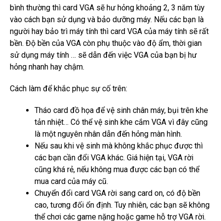
bình thường thì card VGA sẽ hư hỏng khoảng 2, 3 năm tùy
vào cách bạn sử dụng và bảo dưỡng máy.
Nếu các bạn là
người hay bảo trì máy tính thì card VGA của máy tính sẽ rất
bền.
Độ bền của VGA còn phụ thuộc vào độ ẩm, thời gian
sử dụng máy tính … sẽ dẫn đến việc VGA của bạn bị hư
hỏng nhanh hay chậm.
Cách làm để khắc phục sự cố trên:
Tháo card đồ họa để vệ sinh chân máy, bụi trên khe
tản nhiệt… Có thể vệ sinh khe cắm VGA vì đây cũng
là một nguyên nhân dẫn đến hỏng màn hình.
Nếu sau khi vệ sinh mà không khắc phục được thì
các bạn cần đổi VGA khác.
Giá hiện tại, VGA rời
cũng khá rẻ, nếu không mua được các bạn có thể
mua card của máy cũ.
Chuyển đổi card VGA rời sang card on, có độ bền
cao, tương đối ổn định.
Tuy nhiên, các bạn sẽ không
thể chơi các game nặng hoặc game hỗ trợ VGA rời.