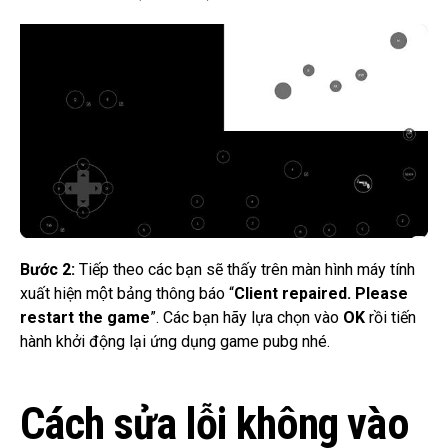
Bước 2:
Tiếp theo các bạn sẽ thấy trên màn hình máy tính
xuất hiện một bảng thông báo “
Client repaired. Please
restart the game
”. Các bạn hãy lựa chọn vào
OK
rồi tiến
hành khởi động lại ứng dụng game pubg nhé.
Cách sửa lỗi không vào