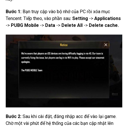
Bước 1:
Bạn truy cập vào bộ nhớ của PC rồi xóa mục
Tencent.
Tiếp theo, vào phần sau:
Setting
->
Applications
->
PUBG Mobile
->
Data
->
Delete All
->
Delete cache.
Bước 2:
Sau khi cài đặt, đăng nhập acc để vào lại game.
Chờ một vài phút để hệ thống của các bạn cập nhật lên