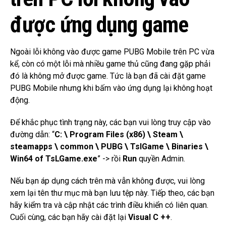
được ứng dụng game
Ngoài lỗi không vào được game PUBG Mobile trên PC vừa
kể, còn có một lỗi mà nhiều game thủ cũng đang gặp phải
đó là không mở được game.
Tức là bạn đã cài đặt game
PUBG Mobile nhưng khi bấm vào ứng dụng lại không hoạt
động.
Để khắc phục tình trạng này, các bạn vui lòng truy cập vào
đường dẫn: “
C: \ Program Files (x86) \ Steam \
steamapps \ common \ PUBG \ TslGame \ Binaries \
Win64 of TsLGame.exe
” -> rồi
Run
quyền Admin.
Nếu bạn áp dụng cách trên mà vẫn không được, vui lòng
xem lại tên thư mục mà bạn lưu tệp này.
Tiếp theo, các bạn
hãy kiểm tra và cập nhật các trình điều khiển có liên quan.
Cuối cùng, các bạn hãy cài đặt lại
Visual C ++
.