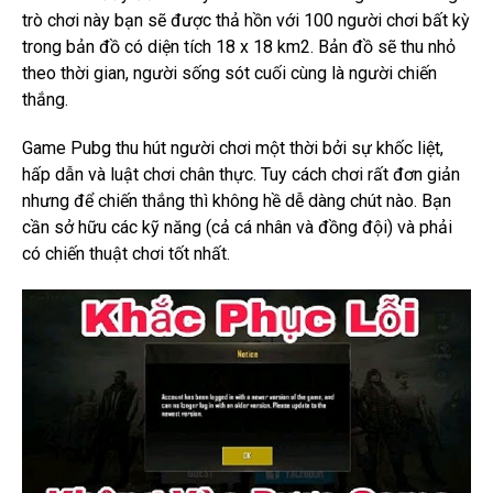
trò chơi này bạn sẽ được thả hồn với 100 người chơi bất kỳ
trong bản đồ có diện tích 18 x 18 km2.
Bản đồ sẽ thu nhỏ
theo thời gian, người sống sót cuối cùng là người chiến
thắng.
Game Pubg thu hút người chơi một thời bởi sự khốc liệt,
hấp dẫn và luật chơi chân thực.
Tuy cách chơi rất đơn giản
nhưng để chiến thắng thì không hề dễ dàng chút nào.
Bạn
cần sở hữu các kỹ năng (cả cá nhân và đồng đội) và phải
có chiến thuật chơi tốt nhất.