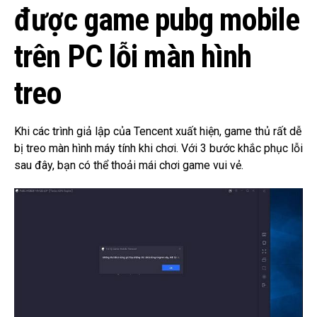
được game pubg mobile
trên PC lỗi màn hình
treo
Khi các trình giả lập của Tencent xuất hiện, game thủ rất dễ
bị treo màn hình máy tính khi chơi.
Với 3 bước khắc phục lỗi
sau đây, bạn có thể thoải mái chơi game vui vẻ.