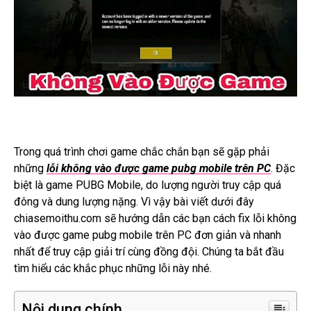
Trong quá trình chơi game chắc chắn bạn sẽ gặp phải
những
lỗi không vào được game pubg mobile trên PC
.
Đặc
biệt là game PUBG Mobile, do lượng người truy cập quá
đông và dung lượng nặng.
Vì vậy bài viết dưới đây
chiasemoithu.com sẽ hướng dẫn các bạn cách fix lỗi không
vào được game pubg mobile trên PC đơn giản và nhanh
nhất để truy cập giải trí cùng đồng đội.
Chúng ta bắt đầu
tìm hiểu các khắc phục những lỗi này nhé
.
Nội dung chính