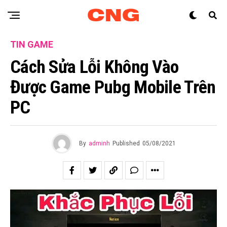
TIN GAME
Cách Sửa Lỗi Không Vào
Được Game Pubg Mobile Trên
PC
By
adminh
Published
05/08/2021